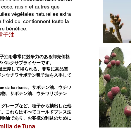
 coco, raisin et autres que
iles végétales naturelles extra
 froid qui contiennent toute la
re bénéfice.
種子油
子油を非常に競争力のある卸売価格
びバルクサプライヤーです。
子を低温圧搾して得られる、非常に高品質
ジンウチワサボテン種子油を入手して
ue de barbarie、サボテン油、ウチワ
出物、サボテン油、ウチワサボテン
、グレープなど、種子から抽出した他
す。これらはすべてコールドプレス法
植物油であり、お客様の利益のために
milla de Tuna