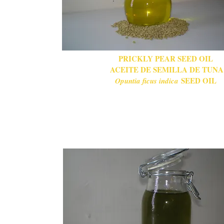
PRICKLY PEAR SEED OIL
ACEITE DE SEMILLA DE TUNA
SEED OIL
Opuntia ficus indica