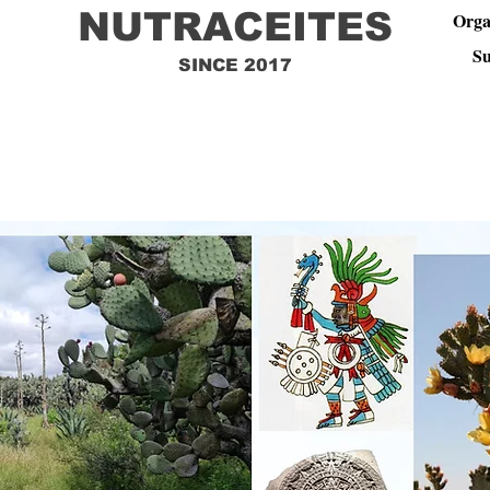
NUTRACEITES
Orga
Su
SINCE 2017
ar Seed Oil
Kaktusfeigenkernöl
Huile de figue de barbarie