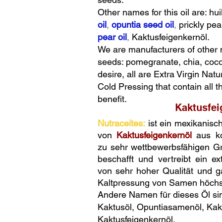
Other names for this oil are: hui
oil
,
opuntia seed oil
,
prickly pea
pear oil
,
Kaktusfeigenkernöl.
We are manufacturers of other n
seeds: pomegranate, chia, coco
desire, all are Extra Virgin Nat
Cold Pressing that contain all t
benefit.
Kaktusfei
Nutraceites:
ist ein mexikanisc
von
Kaktusfeigenkernöl
aus ko
zu sehr wettbewerbsfähigen Gr
beschafft und vertreibt ein ex
von sehr hoher Qualität und ga
Kaltpressung von Samen höchst
Andere Namen für dieses Öl sin
Kaktusöl, Opuntiasamenöl, Kakt
Kaktusfeigenkernöl.