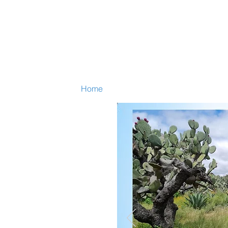
Contact Us|
lucy@nutraceites.com
| Cel:+52 33 1254 9915
Phone: +52 33 3162 1529
Home
Aceites Naturales
Prickly Pe