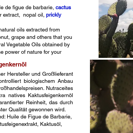
le de figue de barbarie,
cactus
r extract, nopal oil,
prickly
atural oils extracted from
nut, grape and others that you
ural Vegetable Oils obtained by
he power of nature for your
genkernöl
her Hersteller und Großlieferant
ntrolliert biologischem Anbau
oßhandelspreisen. Nutraceites
tra natives Kaktusfeigenkernöl
rantierter Reinheit, das durch
er Qualität gewonnen wird.
d: Huile de Figue de Barbarie,
usfeigenextrakt, Kaktusöl,