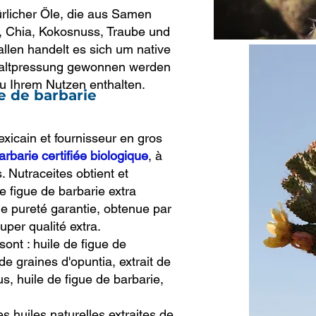
ürlicher Öle, die aus Samen
 Chia, Kokosnuss, Traube und
llen handelt es sich um native
 Kaltpressung gewonnen werden
zu Ihrem Nutzen enthalten.
e de barbarie
exicain et fournisseur en gros
arbarie certifiée biologique
, à
. Nutraceites obtient et
e figue de barbarie extra
de pureté garantie, obtenue par
uper qualité extra.
ont : huile de figue de
de graines d'opuntia, extrait de
us, huile de figue de barbarie,
 huiles naturelles extraites de