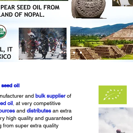
 seed oil
nufacturer and
bulk supplier
of
ed oil
,
at very competitive
ources
and
distributes
an extra
very high quality and guaranteed
g from super extra quality