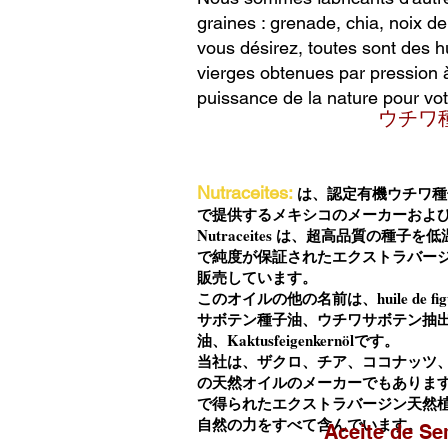
graines : grenade, chia, noix de
vous désirez, toutes sont des hu
vierges obtenues par pression à
puissance de la nature pour vot
ウチワ
Nutraceites:
は、認定有機ウチワ種
で提供するメキシコのメーカーおよ
Nutraceites は、超高品質の種
で純度が保証されたエクストラバー
販売しています。
このオイルの他の名前は、huile de fig
サボテン種子油、ウチワサボテン抽
油、Kaktusfeigenkernölです。
当社は、ザクロ、チア、ココナッツ
の天然オイルのメーカーでもありま
で得られたエクストラバージン天然
自然の力をすべて含んでいます。
Aceite de Se