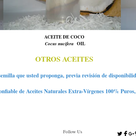
ACEITE DE COCO
OIL
Cocus nucifera
OTROS ACEITES
 semilla que usted proponga, previa revisión de disponibil
onfiable de Aceites Naturales Extra-Vírgenes 100% Puros,
Follow Us